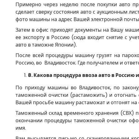
Примерно через неделю после покупки авто пр
сделает сверку состояния авто с аукционным лис
фото машины на адрес Вашей электронной почты
Затем в офис приходят документы на Вашу машин
ее экспорту в Россию (сюда входит снятие с уч
авто в таможне Японии).
После всей процедуры машину грузят на парохо
Россию, во Владивосток. Где получателем и ответ
8.
Какова процедура ввоза авто в Россию 
По приходу машины во Владивосток, по закону
таможенной очистки (растаможить) и отогнать ее
Вашей просьбе машину растаможат и отгонят на 
Таможенный склад временного хранения (СВХ) п
окончании процедуры таможенной очистки офор
имя.
Вам высылается письмо со сканированными коп