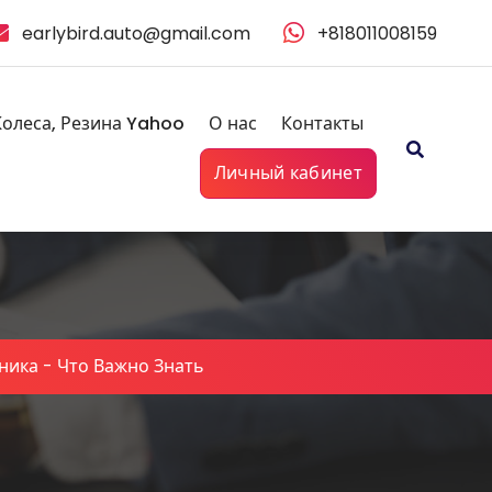
earlybird.auto@gmail.com
+818011008159
Колеса, Резина Yahoo
О нас
Контакты
Личный кабинет
хника
-
Что Важно Знать